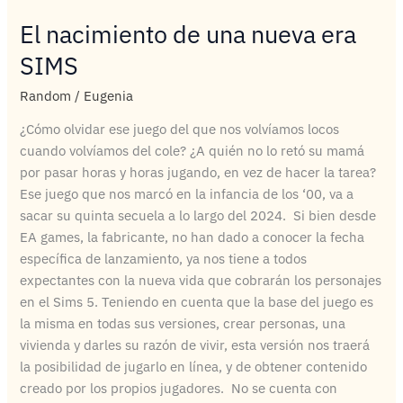
El nacimiento de una nueva era
El
nacimiento
SIMS
de
una
Random
/
Eugenia
nueva
¿Cómo olvidar ese juego del que nos volvíamos locos
era
cuando volvíamos del cole? ¿A quién no lo retó su mamá
SIMS
por pasar horas y horas jugando, en vez de hacer la tarea?
Ese juego que nos marcó en la infancia de los ‘00, va a
sacar su quinta secuela a lo largo del 2024. Si bien desde
EA games, la fabricante, no han dado a conocer la fecha
específica de lanzamiento, ya nos tiene a todos
expectantes con la nueva vida que cobrarán los personajes
en el Sims 5. Teniendo en cuenta que la base del juego es
la misma en todas sus versiones, crear personas, una
vivienda y darles su razón de vivir, esta versión nos traerá
la posibilidad de jugarlo en línea, y de obtener contenido
creado por los propios jugadores. No se cuenta con